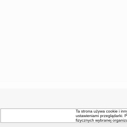
Program ten nie umożliwia swobodnego w
Materiał promocyjny został sfinansow
Ta strona
używa cookie i inn
ustawieniami przeglądarki.
fizycznych wybranej organiz