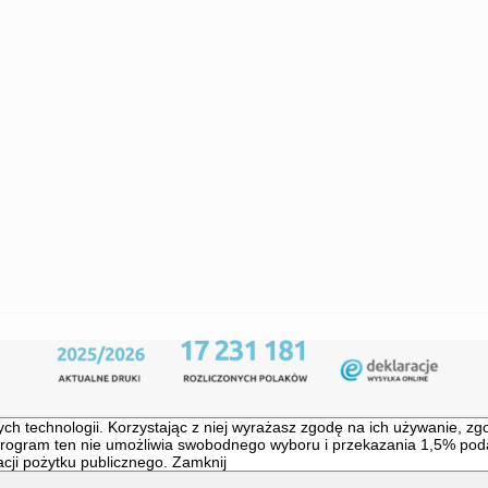
yboru i przekazania 1,5% podatku dochodowego od osób fizycznych wy
any/współfinansowany ze środków finansowych pochodzących z 1,5% po
ych technologii
. Korzystając z niej wyrażasz zgodę na ich używanie, zg
 Program ten nie umożliwia swobodnego wyboru i przekazania 1,5% p
acji pożytku publicznego.
Zamknij