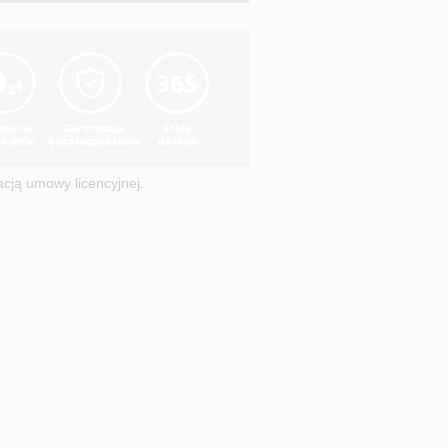
acją
umowy licencyjnej
.