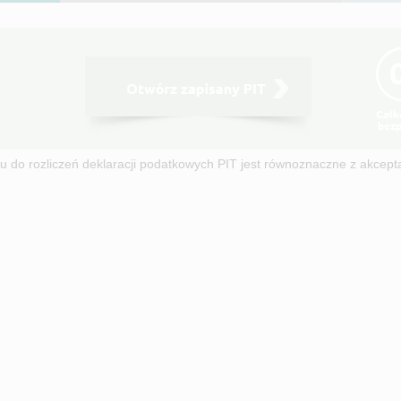
swoją
deklarację
podatkową
w
5
minut.
u do rozliczeń deklaracji podatkowych PIT jest równoznaczne z akcept
WIN-03