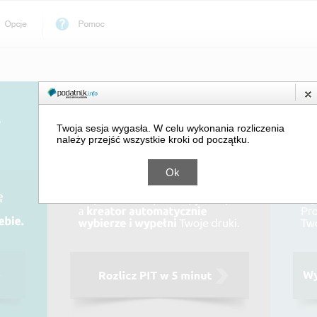
Twoja sesja wygasła. W celu wykonania rozliczenia
należy przejść wszystkie kroki od początku.
Ok
Darmowy
program
PIT
pro
2025.
Skorzystaj
z
kreatora
i
rozlicz